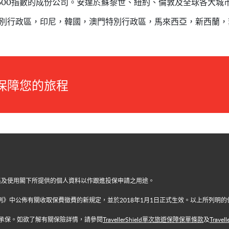
00指數的成份公司。安達於蘇黎世、紐約、倫敦及全球各大城市均
別行政區，印尼，韓國，澳門特別行政區，馬來西亞，新西蘭，
 時刻保障您的旅程
集及使用閣下所提供的個人資料以作跟進投保申請之用途。
業條例》中公佈有關收取保費徵費的新規定，並於2018年1月1日正式生效。以上所列
承保。如欲了解有關保險詳情，請參閱
TravellerShield單次旅遊保障保單條款
及
Trav