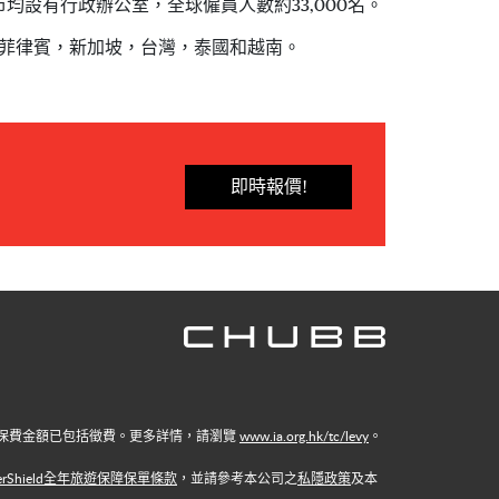
設有行政辦公室，全球僱員人數約33,000名。
菲律賓，新加坡，台灣，泰國和越南。
即時報價!
明的保費金額已包括徵費。更多詳情，請瀏覽
www.ia.org.hk/tc/levy
。
ellerShield全年旅遊保障保單條款
，並請參考本公司之
私隱政策
及本